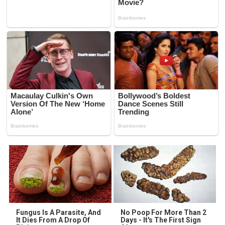
Fungus Is A Parasite, And
No Poop For More Than 2
It Dies From A Drop Of
Days - It's The First Sign