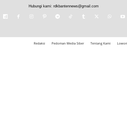
Hubungi kami:
rdkbantennews@gmail.com
Redaksi
Pedoman Media Siber
Tentang Kami
Lowon