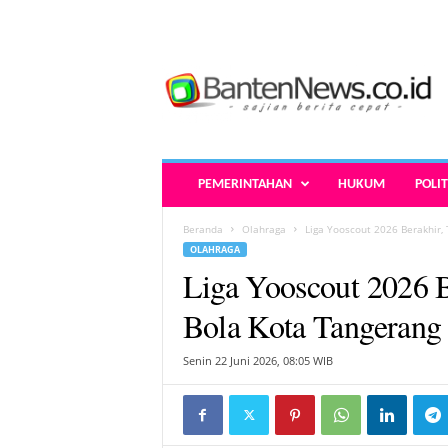
B
a
n
t
e
n
N
PEMERINTAHAN
HUKUM
POLIT
e
w
Beranda
Olahraga
Liga Yooscout 2026 Berakhir,
s
OLAHRAGA
.
Liga Yooscout 2026 B
c
o
Bola Kota Tangerang 
.
i
Senin 22 Juni 2026, 08:05 WIB
d
-
B
e
r