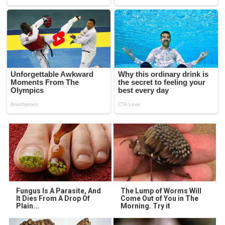
Fungus Is A Parasite, And
The Lump of Worms Will
It Dies From A Drop Of
Come Out of You in The
Plain...
Morning. Try it