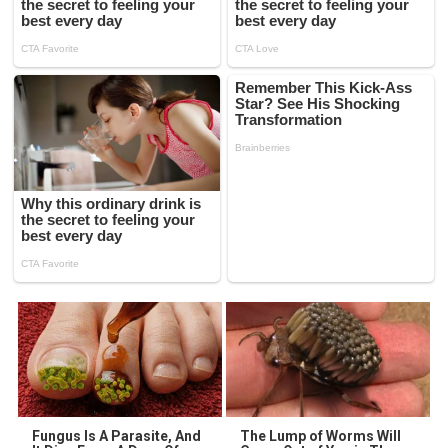
Fungus Is A Parasite, And
The Lump of Worms Will