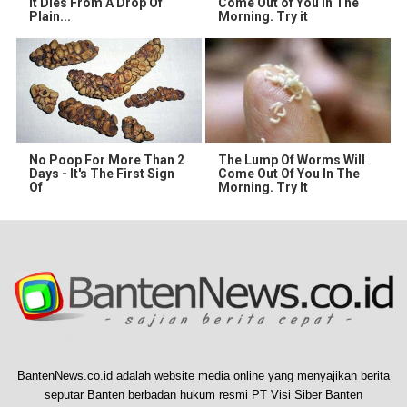
It Dies From A Drop Of
Come Out of You in The
Plain...
Morning. Try it
No Poop For More Than 2
The Lump Of Worms Will
Days - It's The First Sign
Come Out Of You In The
Of
Morning. Try It
BantenNews.co.id adalah website media online yang menyajikan berita
seputar Banten berbadan hukum resmi PT Visi Siber Banten