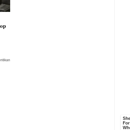
top
ntikan