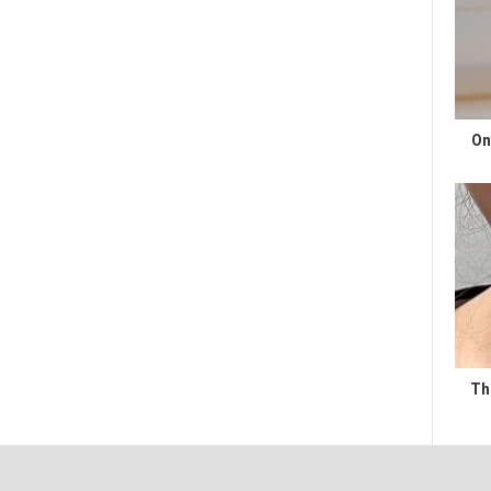
On
Th