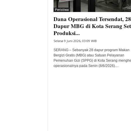
i
Peristiwa
t
Dana Operasional Tersendat, 28
a
B
Dapur MBG di Kota Serang Se
a
Produksi...
n
Selasa 9 Juni 2026, 03:09 WIB
t
e
SERANG – Sebanyak 28 dapur program Makan
n
Bergizi Gratis (MBG) atau Satuan Pelayanan
H
Pemenuhan Gizi (SPPG) di Kota Serang menghe
operasionalnya pada Senin (8/6/2026)....
a
r
i
I
n
i