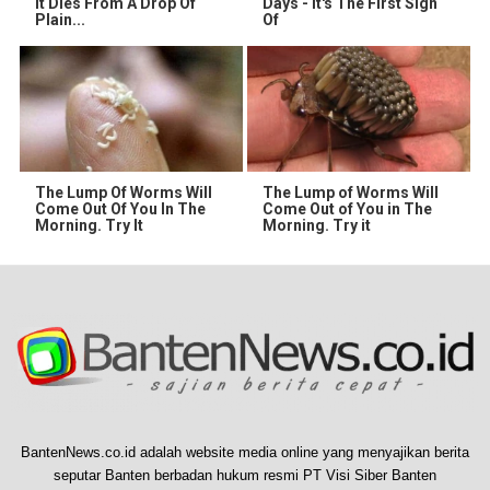
It Dies From A Drop Of
Days - It's The First Sign
Plain...
Of
The Lump Of Worms Will
The Lump of Worms Will
Come Out Of You In The
Come Out of You in The
Morning. Try It
Morning. Try it
BantenNews.co.id adalah website media online yang menyajikan berita
seputar Banten berbadan hukum resmi PT Visi Siber Banten