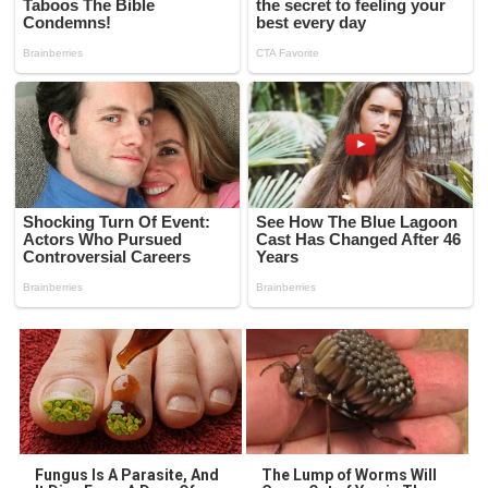
Fungus Is A Parasite, And
The Lump of Worms Will