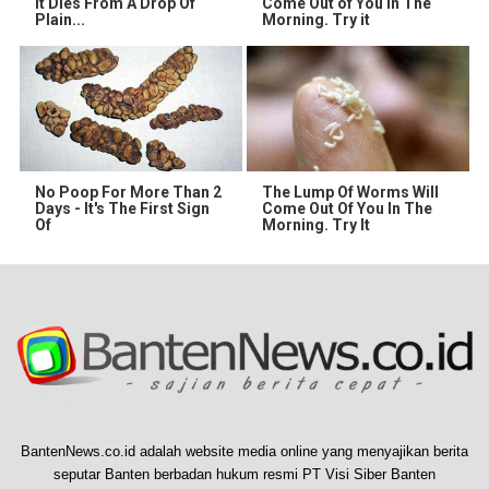
It Dies From A Drop Of
Come Out of You in The
Plain...
Morning. Try it
No Poop For More Than 2
The Lump Of Worms Will
Days - It's The First Sign
Come Out Of You In The
Of
Morning. Try It
BantenNews.co.id adalah website media online yang menyajikan berita
seputar Banten berbadan hukum resmi PT Visi Siber Banten