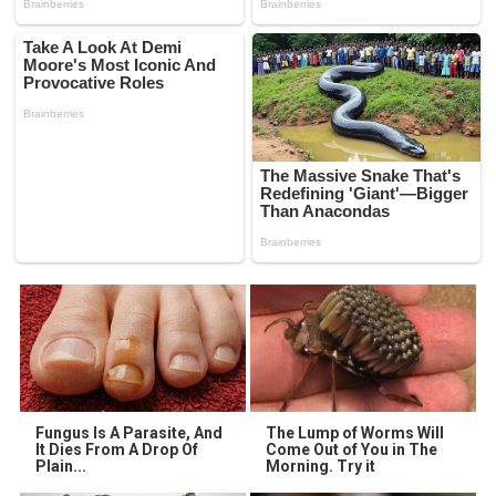
Fungus Is A Parasite, And
The Lump of Worms Will
It Dies From A Drop Of
Come Out of You in The
Plain...
Morning. Try it