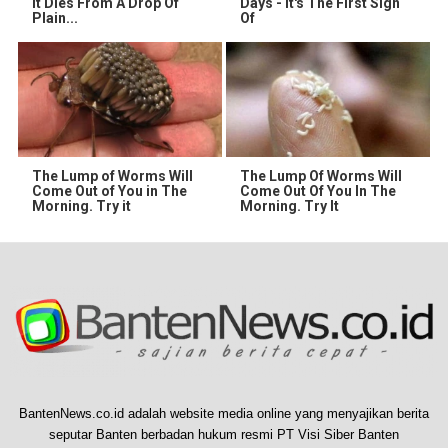
It Dies From A Drop Of
Days - It's The First Sign
Plain...
Of
The Lump of Worms Will
The Lump Of Worms Will
Come Out of You in The
Come Out Of You In The
Morning. Try it
Morning. Try It
BantenNews.co.id adalah website media online yang menyajikan berita
seputar Banten berbadan hukum resmi PT Visi Siber Banten