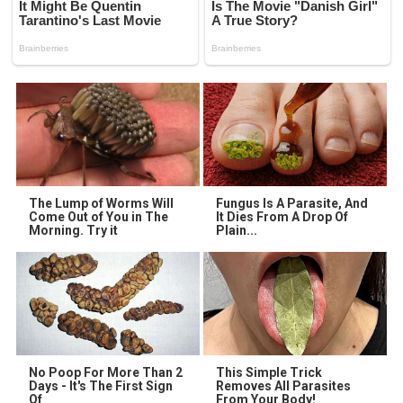
The Lump of Worms Will
Fungus Is A Parasite, And
Come Out of You in The
It Dies From A Drop Of
Morning. Try it
Plain...
No Poop For More Than 2
This Simple Trick
Days - It's The First Sign
Removes All Parasites
Of
From Your Body!