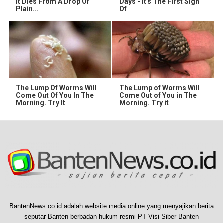
It Dies From A Drop Of
Days - It's The First Sign
Plain...
Of
The Lump Of Worms Will
The Lump of Worms Will
Come Out Of You In The
Come Out of You in The
Morning. Try It
Morning. Try it
BantenNews.co.id adalah website media online yang menyajikan berita
seputar Banten berbadan hukum resmi PT Visi Siber Banten