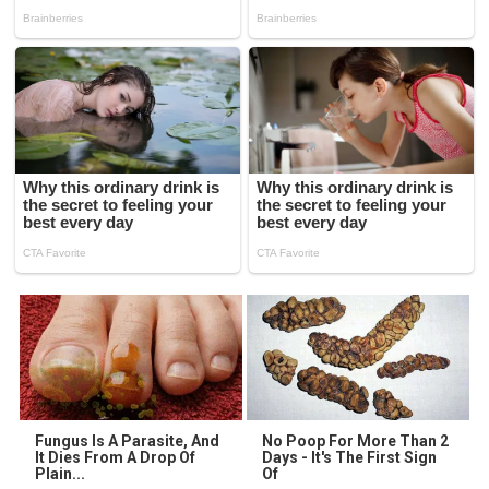
Fungus Is A Parasite, And
No Poop For More Than 2
It Dies From A Drop Of
Days - It's The First Sign
Plain...
Of