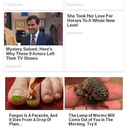
Fungus Is A Parasite, And
The Lump of Worms Will
It Dies From A Drop Of
Come Out of You in The
Plain...
Morning. Try it