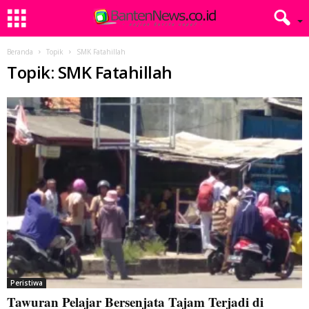
Beranda
Topik
SMK Fatahillah
Topik: SMK Fatahillah
Peristiwa
Tawuran Pelajar Bersenjata Tajam Terjadi di