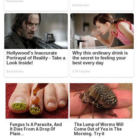
Fungus Is A Parasite, And
The Lump of Worms Will
It Dies From A Drop Of
Come Out of You in The
Plain...
Morning. Try it