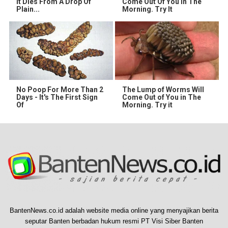
It Dies From A Drop Of
Come Out Of You In The
Plain...
Morning. Try It
No Poop For More Than 2
The Lump of Worms Will
Days - It's The First Sign
Come Out of You in The
Of
Morning. Try it
BantenNews.co.id adalah website media online yang menyajikan berita
seputar Banten berbadan hukum resmi PT Visi Siber Banten