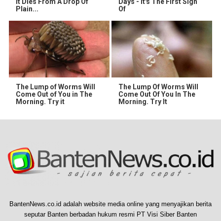
It Dies From A Drop Of
Days - It's The First Sign
Plain...
Of
The Lump of Worms Will
The Lump Of Worms Will
Come Out of You in The
Come Out Of You In The
Morning. Try it
Morning. Try It
BantenNews.co.id adalah website media online yang menyajikan berita
seputar Banten berbadan hukum resmi PT Visi Siber Banten