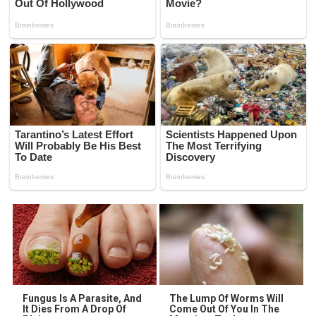
Fungus Is A Parasite, And
The Lump Of Worms Will
It Dies From A Drop Of
Come Out Of You In The