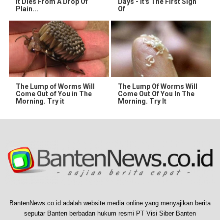
It Dies From A Drop Of
Days - It's The First Sign
Plain...
Of
The Lump of Worms Will
The Lump Of Worms Will
Come Out of You in The
Come Out Of You In The
Morning. Try it
Morning. Try It
BantenNews.co.id adalah website media online yang menyajikan berita
seputar Banten berbadan hukum resmi PT Visi Siber Banten