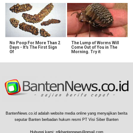
No Poop For More Than 2
The Lump of Worms Will
Days - It's The First Sign
Come Out of You in The
Of
Morning. Try it
BantenNews.co.id adalah website media online yang menyajikan berita
seputar Banten berbadan hukum resmi PT Visi Siber Banten
Hubungi kami:
rdkbantennews@gmail.com