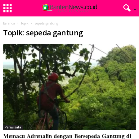
Beranda
Topik
Sepeda gantung
Topik: sepeda gantung
Pariwisata
Memacu Adrenalin dengan Bersepeda Gantung di