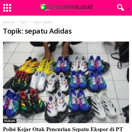
Beranda
Topik
Sepatu Adidas
Topik: sepatu Adidas
Hukum
Polisi Kejar Otak Pencurian Sepatu Ekspor di PT