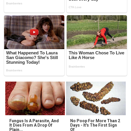
Fungus Is A Parasite, And
No Poop For More Than 2
It Dies From A Drop Of
Days - It's The First Sign
Plain...
Of