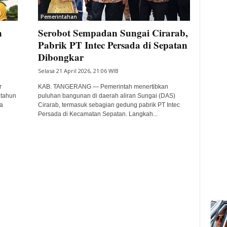
Pemerintahan
n
Serobot Sempadan Sungai Cirarab,
Pabrik PT Intec Persada di Sepatan
Dibongkar
Selasa 21 April 2026, 21:06 WIB
r
KAB. TANGERANG — Pemerintah menertibkan
 tahun
puluhan bangunan di daerah aliran Sungai (DAS)
a
Cirarab, termasuk sebagian gedung pabrik PT Intec
Persada di Kecamatan Sepatan. Langkah...