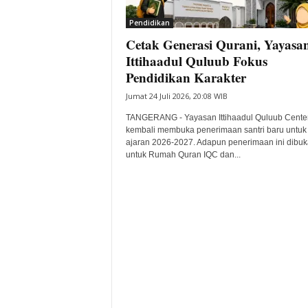
i
Pendidikan
t
Cetak Generasi Qurani, Yayasa
a
B
Ittihaadul Quluub Fokus
a
Pendidikan Karakter
n
Jumat 24 Juli 2026, 20:08 WIB
t
e
TANGERANG - Yayasan Ittihaadul Quluub Cente
n
kembali membuka penerimaan santri baru untuk
H
ajaran 2026-2027. Adapun penerimaan ini dibuk
untuk Rumah Quran IQC dan...
a
r
i
I
n
i