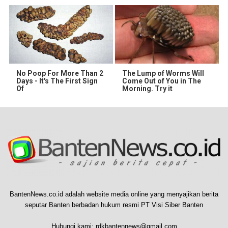
No Poop For More Than 2
The Lump of Worms Will
Days - It's The First Sign
Come Out of You in The
Of
Morning. Try it
BantenNews.co.id adalah website media online yang menyajikan berita
seputar Banten berbadan hukum resmi PT Visi Siber Banten
Hubungi kami:
rdkbantennews@gmail.com