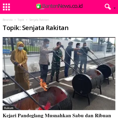
Beranda
Topik
Senjata Rakitan
Topik: Senjata Rakitan
Hukum
Kejari Pandeglang Musnahkan Sabu dan Ribuan