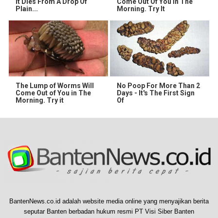
It Dies From A Drop Of
Come Out Of You In The
Plain...
Morning. Try It
The Lump of Worms Will
No Poop For More Than 2
Come Out of You in The
Days - It's The First Sign
Morning. Try it
Of
BantenNews.co.id adalah website media online yang menyajikan berita
seputar Banten berbadan hukum resmi PT Visi Siber Banten