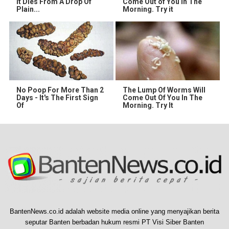
It Dies From A Drop Of
Come Out of You in The
Plain...
Morning. Try it
No Poop For More Than 2
The Lump Of Worms Will
Days - It's The First Sign
Come Out Of You In The
Of
Morning. Try It
BantenNews.co.id adalah website media online yang menyajikan berita
seputar Banten berbadan hukum resmi PT Visi Siber Banten