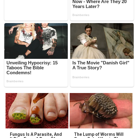
Fungus Is A Parasite, And
The Lump of Worms Will