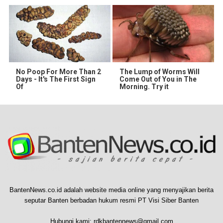
No Poop For More Than 2
The Lump of Worms Will
Days - It's The First Sign
Come Out of You in The
Of
Morning. Try it
BantenNews.co.id adalah website media online yang menyajikan berita
seputar Banten berbadan hukum resmi PT Visi Siber Banten
Hubungi kami:
rdkbantennews@gmail.com