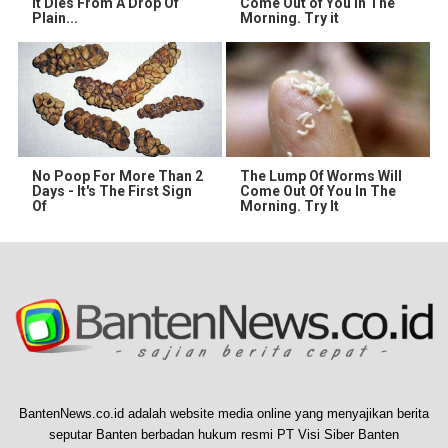
It Dies From A Drop Of
Come Out of You in The
Plain...
Morning. Try it
No Poop For More Than 2
The Lump Of Worms Will
Days - It's The First Sign
Come Out Of You In The
Of
Morning. Try It
BantenNews.co.id adalah website media online yang menyajikan berita
seputar Banten berbadan hukum resmi PT Visi Siber Banten