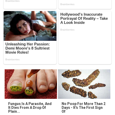
Fungus Is A Parasite, And
No Poop For More Than 2
It Dies From A Drop Of
Days - It's The First Sign
Plain...
Of