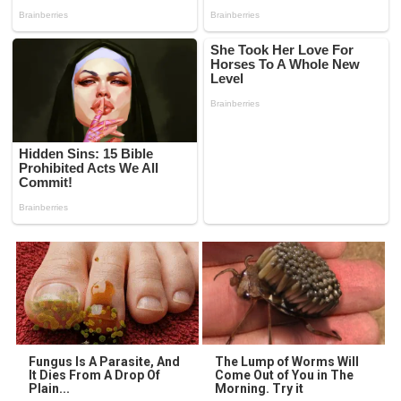
Fungus Is A Parasite, And
The Lump of Worms Will
It Dies From A Drop Of
Come Out of You in The
Plain...
Morning. Try it