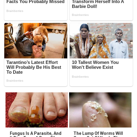
Fungus Is A Parasite, And
The Lump Of Worms Will