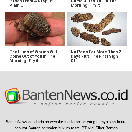
It Dies From A Drop Of
Come Out Of You In The
Plain...
Morning. Try It
The Lump of Worms Will
No Poop For More Than 2
Come Out of You in The
Days - It's The First Sign
Morning. Try it
Of
BantenNews.co.id adalah website media online yang menyajikan berita
seputar Banten berbadan hukum resmi PT Visi Siber Banten