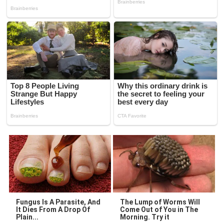
Fungus Is A Parasite, And
The Lump of Worms Will
It Dies From A Drop Of
Come Out of You in The
Plain...
Morning. Try it