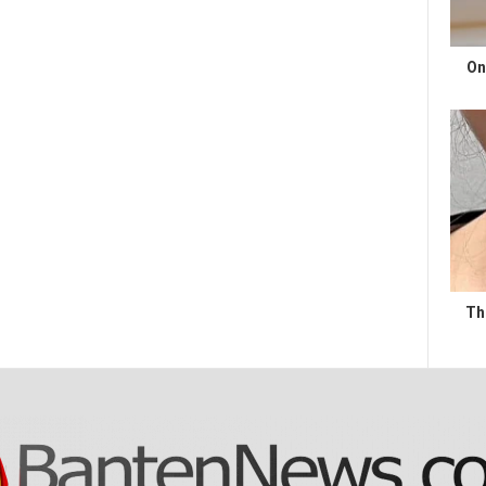
On
Th