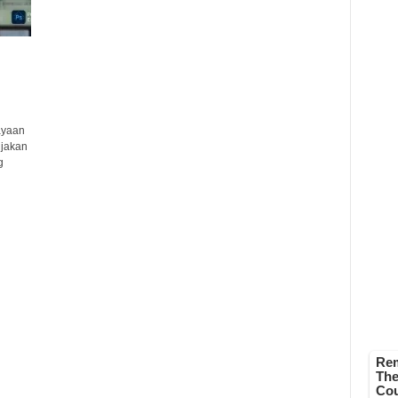
ayaan
ijakan
g