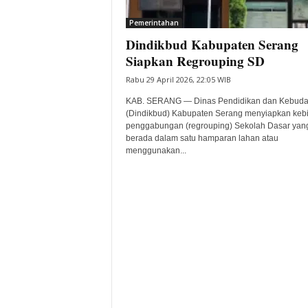
i
Pemerintahan
t
Dindikbud Kabupaten Serang
a
B
Siapkan Regrouping SD
a
Rabu 29 April 2026, 22:05 WIB
n
t
KAB. SERANG — Dinas Pendidikan dan Kebud
e
(Dindikbud) Kabupaten Serang menyiapkan keb
penggabungan (regrouping) Sekolah Dasar yan
n
berada dalam satu hamparan lahan atau
H
menggunakan...
a
r
i
I
n
i