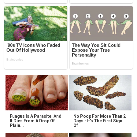
Fungus Is A Parasite, And
No Poop For More Than 2
It Dies From A Drop Of
Days - It's The First Sign
Plain...
Of