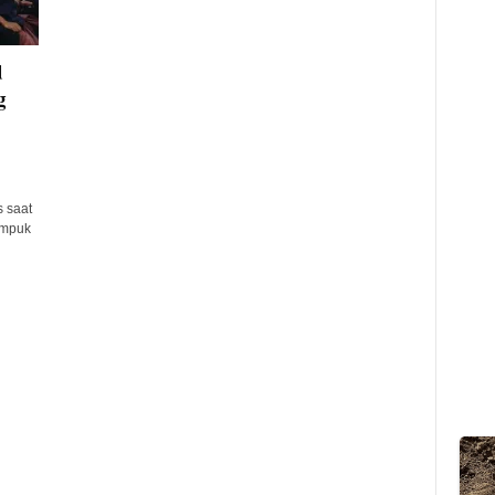
d
g
 saat
umpuk