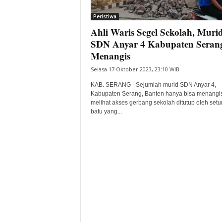
i
Peristiwa
t
Ahli Waris Segel Sekolah, Muri
a
B
SDN Anyar 4 Kabupaten Seran
a
Menangis
n
Selasa 17 Oktober 2023, 23:10 WIB
t
e
KAB. SERANG - Sejumlah murid SDN Anyar 4,
n
Kabupaten Serang, Banten hanya bisa menangis
H
melihat akses gerbang sekolah ditutup oleh set
batu yang...
a
r
i
I
n
i