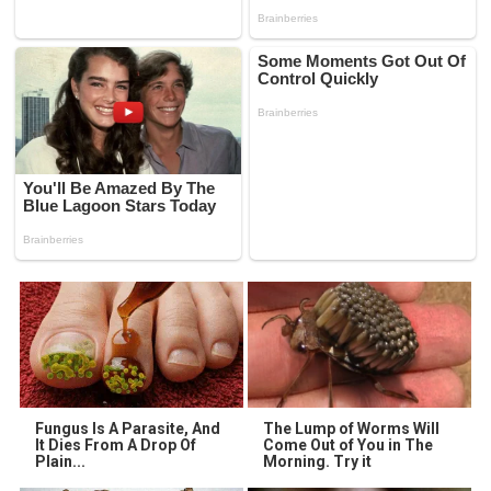
Fungus Is A Parasite, And
The Lump of Worms Will
It Dies From A Drop Of
Come Out of You in The
Plain...
Morning. Try it