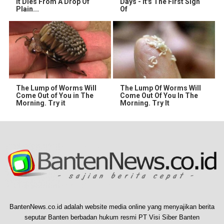
It Dies From A Drop Of
Days - It's The First Sign
Plain...
Of
The Lump of Worms Will
The Lump Of Worms Will
Come Out of You in The
Come Out Of You In The
Morning. Try it
Morning. Try It
BantenNews.co.id adalah website media online yang menyajikan berita
seputar Banten berbadan hukum resmi PT Visi Siber Banten