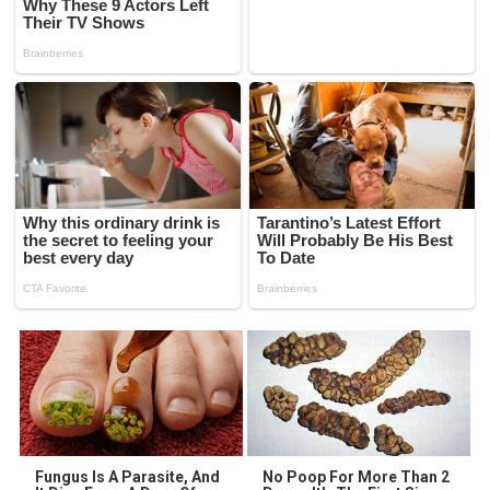
Fungus Is A Parasite, And
No Poop For More Than 2