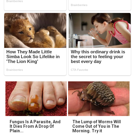
Fungus Is A Parasite, And
The Lump of Worms Will
It Dies From A Drop Of
Come Out of You in The
Plain...
Morning. Try it