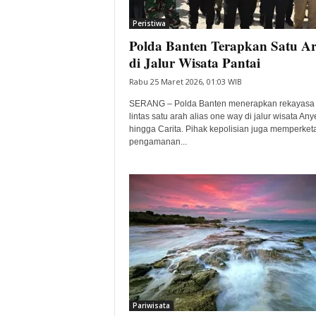
i
Peristiwa
t
Polda Banten Terapkan Satu A
a
B
di Jalur Wisata Pantai
a
Rabu 25 Maret 2026, 01:03 WIB
n
t
SERANG – Polda Banten menerapkan rekayasa 
e
lintas satu arah alias one way di jalur wisata Any
hingga Carita. Pihak kepolisian juga memperketa
n
pengamanan...
H
a
r
i
I
n
i
Pariwisata