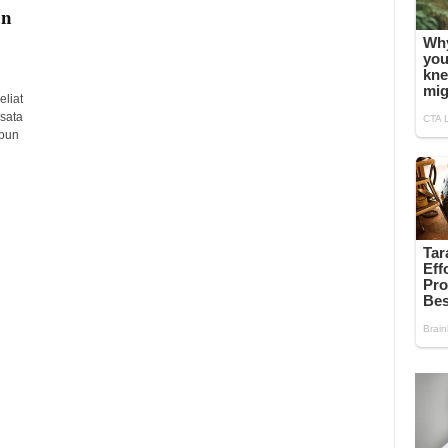
an
liat
sata
apun