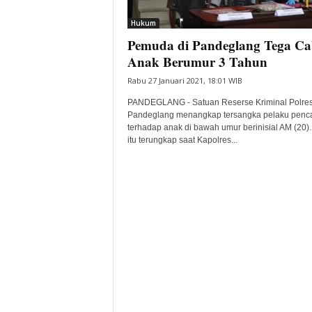
i
Hukum
t
Pemuda di Pandeglang Tega Ca
a
B
Anak Berumur 3 Tahun
a
Rabu 27 Januari 2021, 18:01 WIB
n
t
PANDEGLANG - Satuan Reserse Kriminal Polre
e
Pandeglang menangkap tersangka pelaku penc
terhadap anak di bawah umur berinisial AM (20).
n
itu terungkap saat Kapolres...
H
a
r
i
I
n
i