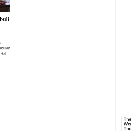
buli
s
abulan
 Hal