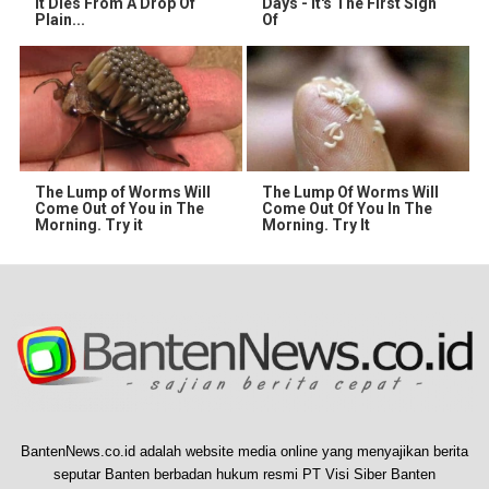
It Dies From A Drop Of
Days - It's The First Sign
Plain...
Of
The Lump of Worms Will
The Lump Of Worms Will
Come Out of You in The
Come Out Of You In The
Morning. Try it
Morning. Try It
BantenNews.co.id adalah website media online yang menyajikan berita
seputar Banten berbadan hukum resmi PT Visi Siber Banten