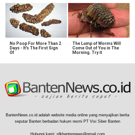
No Poop For More Than 2
The Lump of Worms Will
Days - It's The First Sign
Come Out of You in The
Of
Morning. Try it
BantenNews.co.id adalah website media online yang menyajikan berita
seputar Banten berbadan hukum resmi PT Visi Siber Banten
Hubungi kami:
rdkbantennews@gmail.com