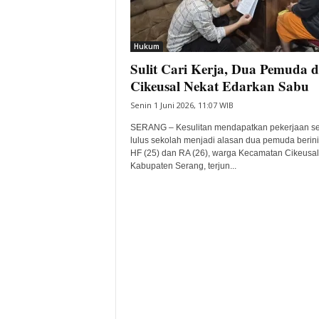
i
t
a
Hukum
B
Sulit Cari Kerja, Dua Pemuda d
a
Cikeusal Nekat Edarkan Sabu
n
t
Senin 1 Juni 2026, 11:07 WIB
e
SERANG – Kesulitan mendapatkan pekerjaan se
n
lulus sekolah menjadi alasan dua pemuda berini
H
HF (25) dan RA (26), warga Kecamatan Cikeusal
a
Kabupaten Serang, terjun...
r
i
I
n
i