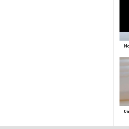
No
On