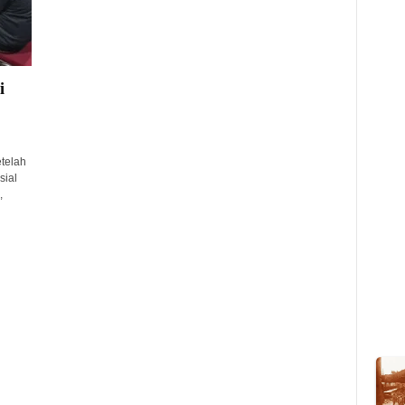
i
telah
sial
,