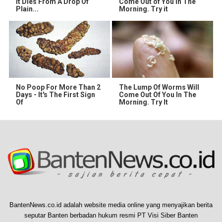
It Dies From A Drop Of
Come Out of You in The
Plain...
Morning. Try it
No Poop For More Than 2
The Lump Of Worms Will
Days - It's The First Sign
Come Out Of You In The
Of
Morning. Try It
BantenNews.co.id adalah website media online yang menyajikan berita
seputar Banten berbadan hukum resmi PT Visi Siber Banten