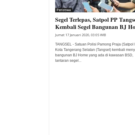
i
Peristiwa
t
Segel Terlepas, Satpol PP Tangs
a
B
Kembali Segel Bangunan BJ H
a
Jumat 17 Januari 2020, 03:05 WIB
n
t
TANGSEL - Satuan Polisi Pamong Praja (Satpol 
e
Kota Tangerang Selatan (Tangsel) kembali meny
bangunan BJ Home yang ada di kawasan BSD,
n
lantaran segel...
H
a
r
i
I
n
i