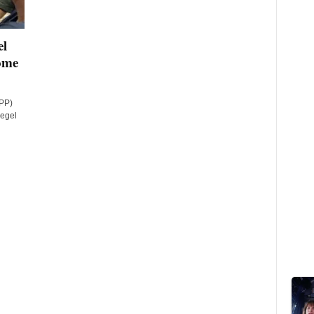
el
ome
PP)
egel