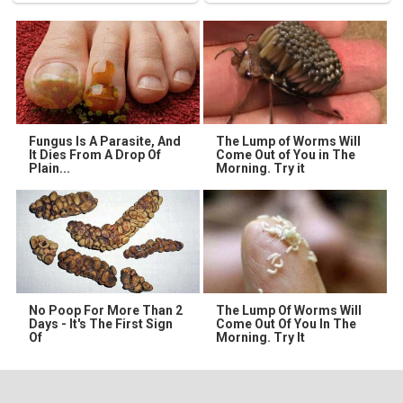
Fungus Is A Parasite, And
The Lump of Worms Will
It Dies From A Drop Of
Come Out of You in The
Plain...
Morning. Try it
No Poop For More Than 2
The Lump Of Worms Will
Days - It's The First Sign
Come Out Of You In The
Of
Morning. Try It