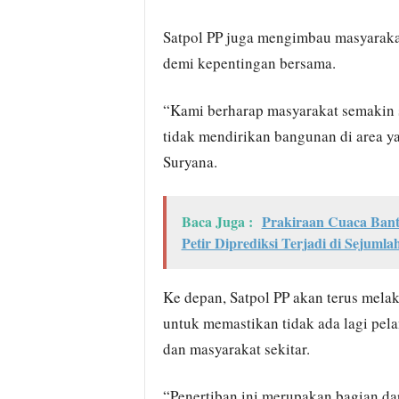
Satpol PP juga mengimbau masyarakat
demi kepentingan bersama.
“Kami berharap masyarakat semakin s
tidak mendirikan bangunan di area y
Suryana.
Baca Juga :
Prakiraan Cuaca Bant
Petir Diprediksi Terjadi di Sejumla
Ke depan, Satpol PP akan terus mel
untuk memastikan tidak ada lagi pel
dan masyarakat sekitar.
“Penertiban ini merupakan bagian da