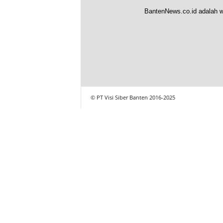
BantenNews.co.id adalah w
© PT Visi Siber Banten 2016-2025