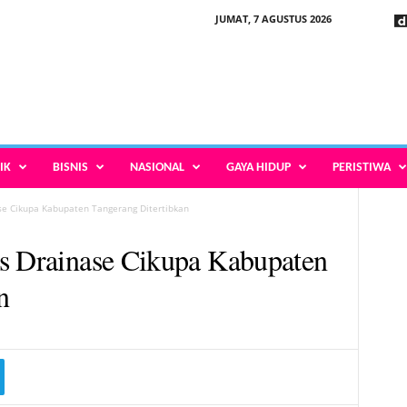
JUMAT, 7 AGUSTUS 2026
IK
BISNIS
NASIONAL
GAYA HIDUP
PERISTIWA
se Cikupa Kabupaten Tangerang Ditertibkan
as Drainase Cikupa Kabupaten
n