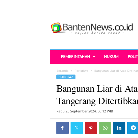
B
a
n
t
e
n
N
PEMERINTAHAN
HUKUM
POLIT
e
w
Beranda
Peristiwa
Bangunan Liar di Atas Draina
s
PERISTIWA
.
Bangunan Liar di At
c
o
Tangerang Ditertibka
.
i
Rabu 25 September 2024, 05:12 WIB
d
-
B
e
r