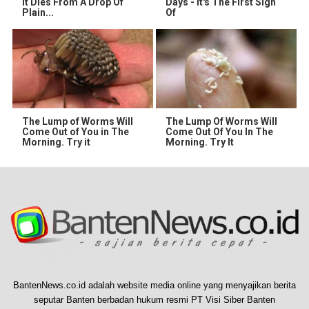
It Dies From A Drop Of
Days - It's The First Sign
Plain...
Of
The Lump of Worms Will
The Lump Of Worms Will
Come Out of You in The
Come Out Of You In The
Morning. Try it
Morning. Try It
BantenNews.co.id adalah website media online yang menyajikan berita
seputar Banten berbadan hukum resmi PT Visi Siber Banten