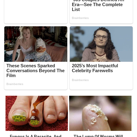
Fungus Is A Parasite, And
The Lump Of Worms Will