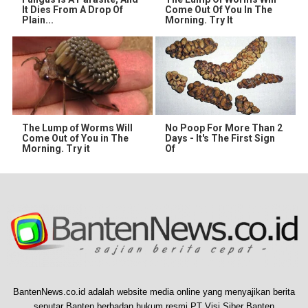
It Dies From A Drop Of
Come Out Of You In The
Plain...
Morning. Try It
The Lump of Worms Will
No Poop For More Than 2
Come Out of You in The
Days - It's The First Sign
Morning. Try it
Of
BantenNews.co.id adalah website media online yang menyajikan berita
seputar Banten berbadan hukum resmi PT Visi Siber Banten