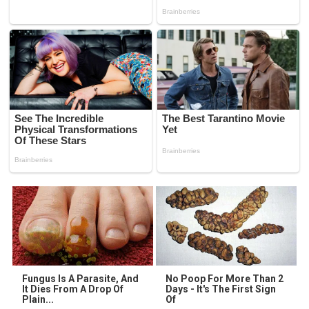
Fungus Is A Parasite, And
No Poop For More Than 2
It Dies From A Drop Of
Days - It's The First Sign
Plain...
Of