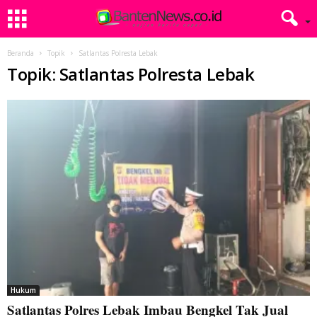
Beranda
Topik
Satlantas Polresta Lebak
Topik: Satlantas Polresta Lebak
Hukum
Satlantas Polres Lebak Imbau Bengkel Tak Jual