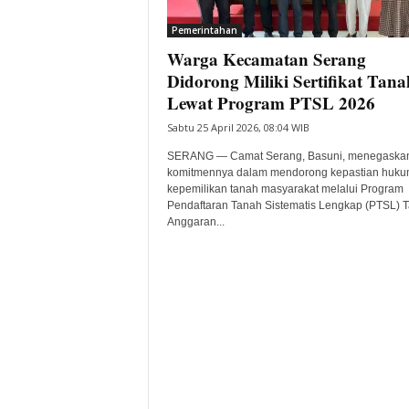
i
Pemerintahan
t
Warga Kecamatan Serang
a
B
Didorong Miliki Sertifikat Tana
a
Lewat Program PTSL 2026
n
Sabtu 25 April 2026, 08:04 WIB
t
e
SERANG — Camat Serang, Basuni, menegaska
n
komitmennya dalam mendorong kepastian huku
H
kepemilikan tanah masyarakat melalui Program
Pendaftaran Tanah Sistematis Lengkap (PTSL) 
a
Anggaran...
r
i
I
n
i