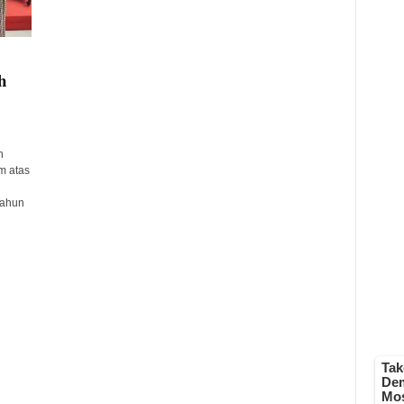
h
n
m atas
Tahun