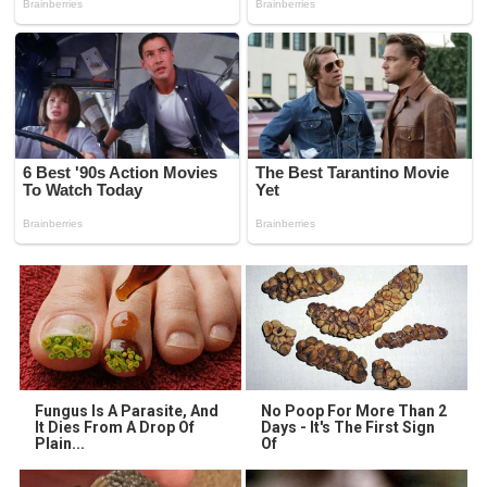
Fungus Is A Parasite, And
No Poop For More Than 2
It Dies From A Drop Of
Days - It's The First Sign
Plain...
Of